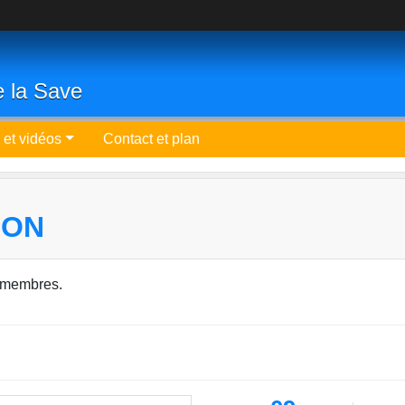
e la Save
 et vidéos
Contact et plan
SON
 membres.