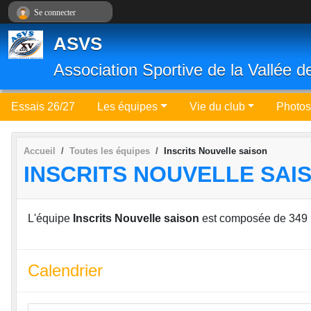
Panneau de gestion des cookies
Se connecter
ASVS
Association Sportive de la Vallée d
Essais 26/27
Les équipes
Vie du club
Photos
Accueil
Toutes les équipes
Inscrits Nouvelle saison
INSCRITS NOUVELLE SAI
L'équipe
Inscrits Nouvelle saison
est composée de 349
Calendrier