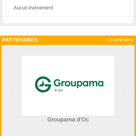
Aucun événement
PARTENAIRES
+ de partenaires
Précedent
Suiv
Groupama d’Oc