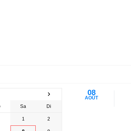
08
AOÛT
e
Sa
Di
1
2