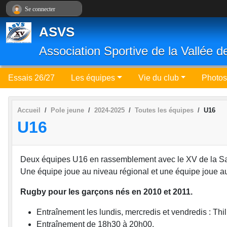
Panneau de gestion des cookies
Se connecter
ASVS
Association Sportive de la Vallée d
Essais 26/27
Les équipes
Vie du club
Photos
Accueil
Pole jeune
2024-2025
Toutes les équipes
U16
U16
Deux équipes U16 en rassemblement avec le XV de la Sa
Une équipe joue au niveau régional et une équipe joue a
Rugby pour les garçons nés en 2010 et 2011.
Entraînement les lundis, mercredis et vendredis : Thil
Entraînement de 18h30 à 20h00.