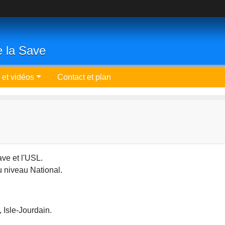
e la Save
 et vidéos
Contact et plan
ve et l'USL.
u niveau National.
, Isle-Jourdain.