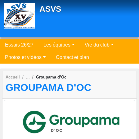
Panneau de gestion des cookies
ASVS
Essais 26/27
Les équipes
Vie du club
Photos et vidéos
Contact et plan
Accueil
Groupama d’Oc
GROUPAMA D’OC