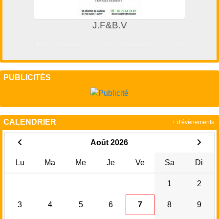
J.F&B.V
PUBLICITÉS
CALENDRIER
+ d'évènements
Août 2026
Lu
Ma
Me
Je
Ve
Sa
Di
1
2
3
4
5
6
7
8
9