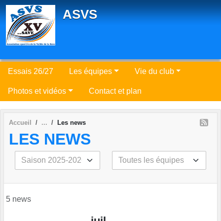
Panneau de gestion des cookies
ASVS
Essais 26/27
Les équipes
Vie du club
Photos et vidéos
Contact et plan
Accueil
Les news
LES NEWS
5 news
juil.