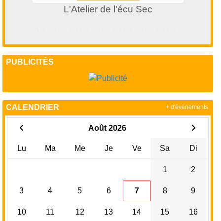
L'Atelier de l'écu Sec
PUBLICITÉS
CALENDRIER
+ d'évènements
Août 2026
Lu
Ma
Me
Je
Ve
Sa
Di
1
2
3
4
5
6
7
8
9
10
11
12
13
14
15
16