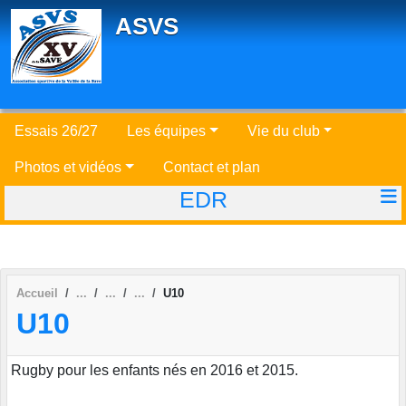
Panneau de gestion des cookies
ASVS
Essais 26/27
Les équipes
Vie du club
Photos et vidéos
Contact et plan
EDR
Accueil
U10
U10
Rugby pour les enfants nés en 2016 et 2015.