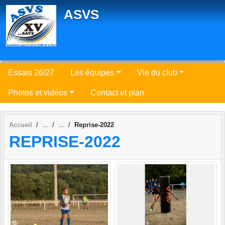
Panneau de gestion des cookies
ASVS
Essais 26/27
Les équipes
Vie du club
Photos et vidéos
Contact et plan
Accueil
Reprise-2022
REPRISE-2022