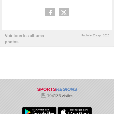
Voir tous les albums
Publié le
23 sept. 2020
photos
SPORTS
REGIONS
104136
visites