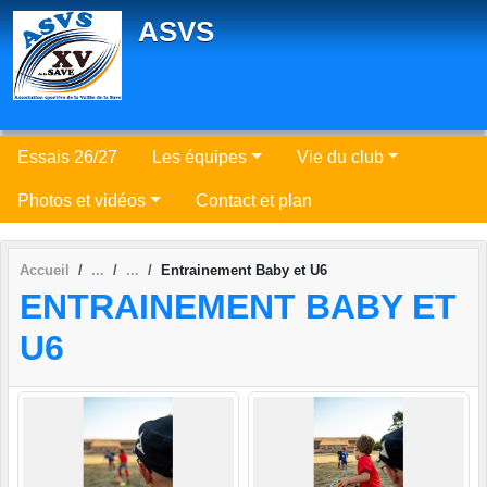
Panneau de gestion des cookies
ASVS
Essais 26/27
Les équipes
Vie du club
Photos et vidéos
Contact et plan
Accueil
Entrainement Baby et U6
ENTRAINEMENT BABY ET
U6