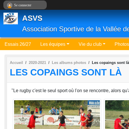
Panneau de gestion des cookies
Se connecter
ASVS
Association Sportive de la Vallée d
Essais 26/27
Les équipes
Vie du club
Photos
Accueil
2020-2021
Les albums photos
Les copaings sont là
LES COPAINGS SONT LÀ
"Le rugby c'est le seul sport où l'on se rencontre, alors qu