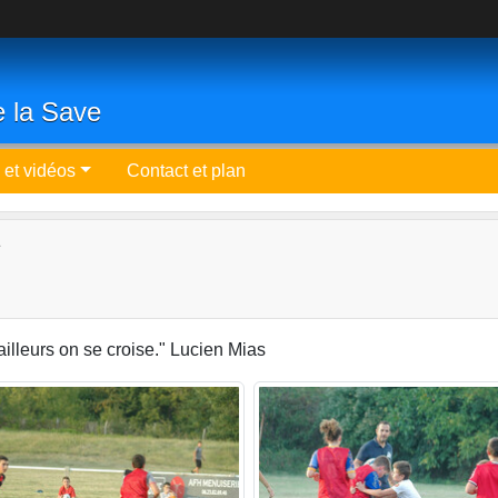
e la Save
 et vidéos
Contact et plan
'ailleurs on se croise." Lucien Mias